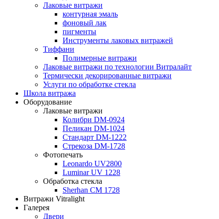
Лаковые витражи
контурная эмаль
фоновый лак
пигменты
Инструменты лаковых витражей
Тиффани
Полимерные витражи
Лаковые витражи по технологии Витралайт
Термически декорированные витражи
Услуги по обработке стекла
Школа витража
Оборудование
Лаковые витражи
Колибри DM-0924
Пеликан DM-1024
Стандарт DM-1222
Стрекоза DM-1728
Фотопечать
Leonardo UV2800
Luminar UV 1228
Обработка стекла
Sherhan CM 1728
Витражи Vitralight
Галерея
Двери