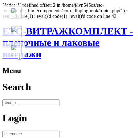
Notice: Undefined offset: 2 in /home/i/ivn545oz/etc-
nv.ru/public_html/components/com_flippingbook/router.php(1) :
eval()'d code(1) : eval()'d code(1) : eval()'d code on line 43
ЕТС-ВИТРАЖКОМПЛЕКТ -
пленочные и лаковые
витражи
Menu
Search
Login