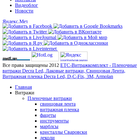
Видеоблог
Новости
Все права защищены 2012
ЕТС-Витражкомплект - Пленочные
витражи Decra Led, Лаковые витражи, Свинцовая Лента,
Витражная пленка Decra Led, D-C-Fix, 3M, Armolan
Главная
Витражи
Пленочные витражи
свинцовая лента
витражная пленка
фацеты
инструменты
марблсы
кристаллы Сваровски
деколи