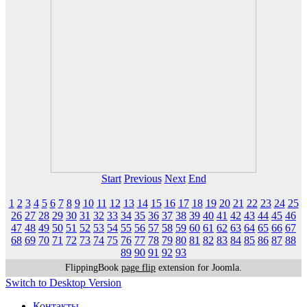
Start
Previous
Next
End
1
2
3
4
5
6
7
8
9
10
11
12
13
14
15
16
17
18
19
20
21
22
23
24
25
26
27
28
29
30
31
32
33
34
35
36
37
38
39
40
41
42
43
44
45
46
47
48
49
50
51
52
53
54
55
56
57
58
59
60
61
62
63
64
65
66
67
68
69
70
71
72
73
74
75
76
77
78
79
80
81
82
83
84
85
86
87
88
89
90
91
92
93
FlippingBook
page flip
extension for Joomla.
Switch to Desktop Version
Контакты