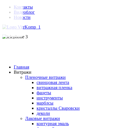
Контакты
Видеоблог
Новости
Главная
Витражи
Пленочные витражи
свинцовая лента
витражная пленка
фацеты
инструменты
марблсы
кристаллы Сваровски
деколи
Лаковые витражи
контурная эмаль