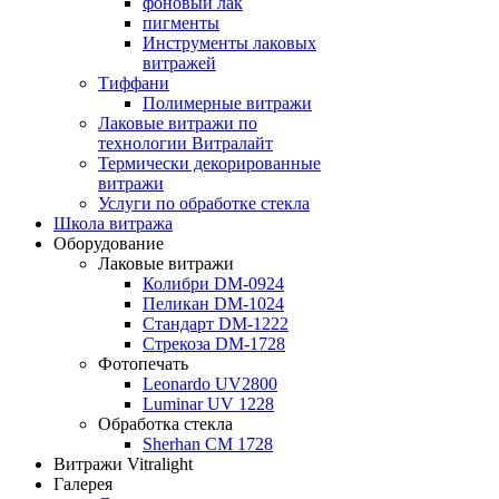
фоновый лак
пигменты
Инструменты лаковых
витражей
Тиффани
Полимерные витражи
Лаковые витражи по
технологии Витралайт
Термически декорированные
витражи
Услуги по обработке стекла
Школа витража
Оборудование
Лаковые витражи
Колибри DM-0924
Пеликан DM-1024
Стандарт DM-1222
Стрекоза DM-1728
Фотопечать
Leonardo UV2800
Luminar UV 1228
Обработка стекла
Sherhan CM 1728
Витражи Vitralight
Галерея