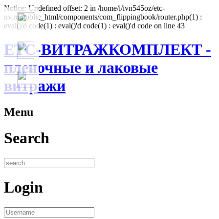
Notice: Undefined offset: 2 in /home/i/ivn545oz/etc-
nv.ru/public_html/components/com_flippingbook/router.php(1) :
eval()'d code(1) : eval()'d code(1) : eval()'d code on line 43
ЕТС-ВИТРАЖКОМПЛЕКТ -
пленочные и лаковые
витражи
Menu
Search
Login