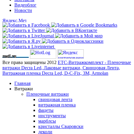
Видеоблог
Новости
Все права защищены 2012
ЕТС-Витражкомплект - Пленочные
витражи Decra Led, Лаковые витражи, Свинцовая Лента,
Витражная пленка Decra Led, D-C-Fix, 3M, Armolan
Главная
Витражи
Пленочные витражи
свинцовая лента
витражная пленка
фацеты
инструменты
марблсы
кристаллы Сваровски
деколи