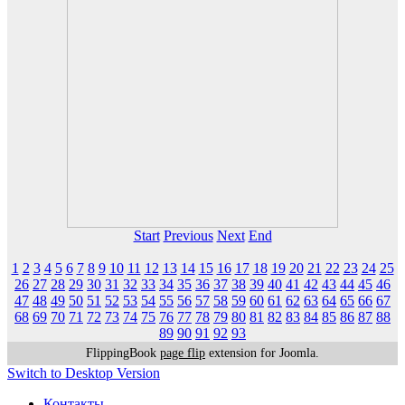
Start
Previous
Next
End
1
2
3
4
5
6
7
8
9
10
11
12
13
14
15
16
17
18
19
20
21
22
23
24
25
26
27
28
29
30
31
32
33
34
35
36
37
38
39
40
41
42
43
44
45
46
47
48
49
50
51
52
53
54
55
56
57
58
59
60
61
62
63
64
65
66
67
68
69
70
71
72
73
74
75
76
77
78
79
80
81
82
83
84
85
86
87
88
89
90
91
92
93
FlippingBook
page flip
extension for Joomla.
Switch to Desktop Version
Контакты