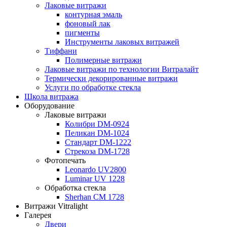
Лаковые витражи
контурная эмаль
фоновый лак
пигменты
Инструменты лаковых витражей
Тиффани
Полимерные витражи
Лаковые витражи по технологии Витралайт
Термически декорированные витражи
Услуги по обработке стекла
Школа витража
Оборудование
Лаковые витражи
Колибри DM-0924
Пеликан DM-1024
Стандарт DM-1222
Стрекоза DM-1728
Фотопечать
Leonardo UV2800
Luminar UV 1228
Обработка стекла
Sherhan CM 1728
Витражи Vitralight
Галерея
Двери