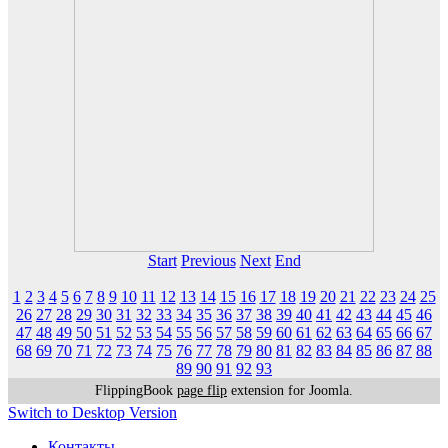
Start
Previous
Next
End
1
2
3
4
5
6
7
8
9
10
11
12
13
14
15
16
17
18
19
20
21
22
23
24
25
26
27
28
29
30
31
32
33
34
35
36
37
38
39
40
41
42
43
44
45
46
47
48
49
50
51
52
53
54
55
56
57
58
59
60
61
62
63
64
65
66
67
68
69
70
71
72
73
74
75
76
77
78
79
80
81
82
83
84
85
86
87
88
89
90
91
92
93
FlippingBook
page flip
extension for Joomla.
Switch to Desktop Version
Контакты