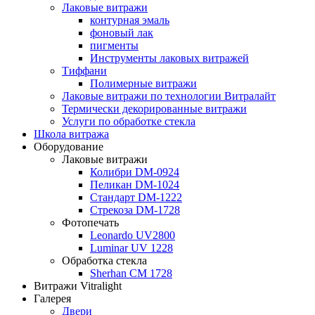
Лаковые витражи
контурная эмаль
фоновый лак
пигменты
Инструменты лаковых витражей
Тиффани
Полимерные витражи
Лаковые витражи по технологии Витралайт
Термически декорированные витражи
Услуги по обработке стекла
Школа витража
Оборудование
Лаковые витражи
Колибри DM-0924
Пеликан DM-1024
Стандарт DM-1222
Стрекоза DM-1728
Фотопечать
Leonardo UV2800
Luminar UV 1228
Обработка стекла
Sherhan CM 1728
Витражи Vitralight
Галерея
Двери