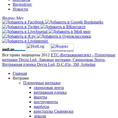
Видеоблог
Новости
Все права защищены 2012
ЕТС-Витражкомплект - Пленочные
витражи Decra Led, Лаковые витражи, Свинцовая Лента,
Витражная пленка Decra Led, D-C-Fix, 3M, Armolan
Главная
Витражи
Пленочные витражи
свинцовая лента
витражная пленка
фацеты
инструменты
марблсы
кристаллы Сваровски
деколи