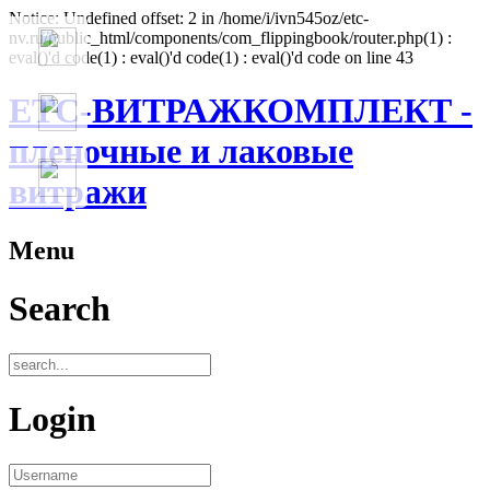
Notice: Undefined offset: 2 in /home/i/ivn545oz/etc-
nv.ru/public_html/components/com_flippingbook/router.php(1) :
eval()'d code(1) : eval()'d code(1) : eval()'d code on line 43
ЕТС-ВИТРАЖКОМПЛЕКТ -
пленочные и лаковые
витражи
Menu
Search
Login