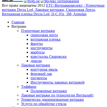
Все права защищены 2012
ЕТС-Витражкомплект - Пленочные
витражи Decra Led, Лаковые витражи, Свинцовая Лента,
Витражная пленка Decra Led, D-C-Fix, 3M, Armolan
Главная
Витражи
Пленочные витражи
свинцовая лента
витражная пленка
фацеты
инструменты
марблсы
кристаллы Сваровски
деколи
Лаковые витражи
контурная эмаль
фоновый лак
пигменты
Инструменты лаковых витражей
Тиффани
Полимерные витражи
Лаковые витражи по технологии Витралайт
Термически декорированные витражи
Услуги по обработке стекла