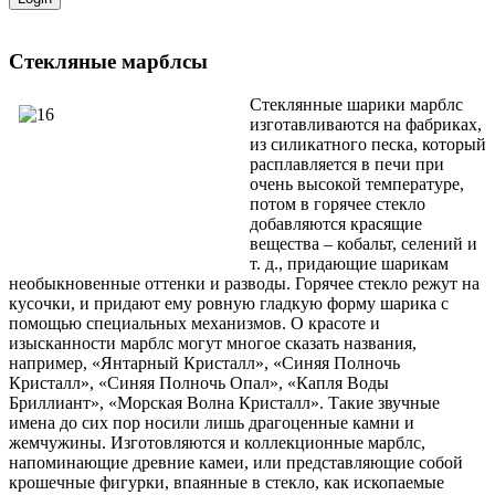
Стекляные марблсы
Стеклянные шарики марблс
изготавливаются на фабриках,
из силикатного песка, который
расплавляется в печи при
очень высокой температуре,
потом в горячее стекло
добавляются красящие
вещества – кобальт, селений и
т. д., придающие шарикам
необыкновенные оттенки и разводы. Горячее стекло режут на
кусочки, и придают ему ровную гладкую форму шарика с
помощью специальных механизмов. О красоте и
изысканности марблс могут многое сказать названия,
например, «Янтарный Кристалл», «Синяя Полночь
Кристалл», «Синяя Полночь Опал», «Капля Воды
Бриллиант», «Морская Волна Кристалл». Такие звучные
имена до сих пор носили лишь драгоценные камни и
жемчужины. Изготовляются и коллекционные марблс,
напоминающие древние камеи, или представляющие собой
крошечные фигурки, впаянные в стекло, как ископаемые