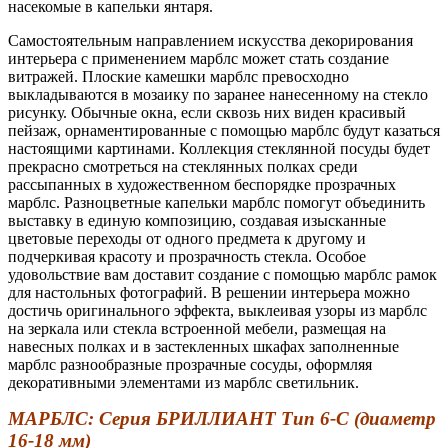
насекомые в капельки янтаря.
Самостоятельным направлением искусства декорирования
интерьера с применением марблс может стать создание
витражей. Плоские камешки марблс превосходно
выкладываются в мозаику по заранее нанесенному на стекло
рисунку. Обычные окна, если сквозь них виден красивый
пейзаж, орнаментированные с помощью марблс будут казаться
настоящими картинами. Коллекция стеклянной посуды будет
прекрасно смотреться на стеклянных полках среди
рассыпанных в художественном беспорядке прозрачных
марблс. Разноцветные капельки марблс помогут объединить
выставку в единую композицию, создавая изысканные
цветовые переходы от одного предмета к другому и
подчеркивая красоту и прозрачность стекла. Особое
удовольствие вам доставит создание с помощью марблс рамок
для настольных фотографий. В решении интерьера можно
достичь оригинального эффекта, выклеивая узоры из марблс
на зеркала или стекла встроенной мебели, размещая на
навесных полках и в застекленных шкафах заполненные
марблс разнообразные прозрачные сосуды, оформляя
декоративными элементами из марблс светильник.
МАРБЛС: Серия БРИЛЛИАНТ Тип 6-С (диаметр
16-18 мм)