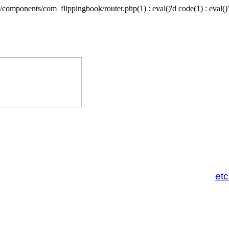
/components/com_flippingbook/router.php(1) : eval()'d code(1) : eval()'
et