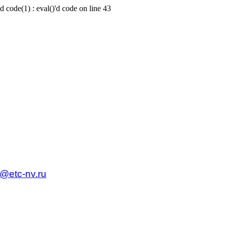
d code(1) : eval()'d code on line 43
c@etc-nv.ru