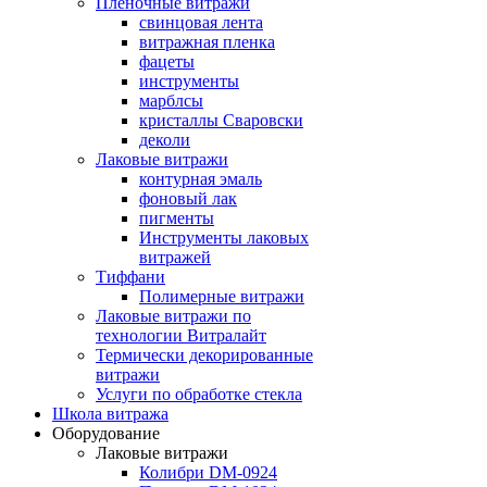
Пленочные витражи
свинцовая лента
витражная пленка
фацеты
инструменты
марблсы
кристаллы Сваровски
деколи
Лаковые витражи
контурная эмаль
фоновый лак
пигменты
Инструменты лаковых
витражей
Тиффани
Полимерные витражи
Лаковые витражи по
технологии Витралайт
Термически декорированные
витражи
Услуги по обработке стекла
Школа витража
Оборудование
Лаковые витражи
Колибри DM-0924