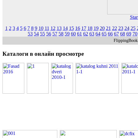
Star
1
2
3
4
5
6
7
8
9
10
11
12
13
14
15
16
17
18
19
20
21
22
23
24
25
53
54
55
56
57
58
59
60
61
62
63
64
65
66
67
68
69
70
FlippingBoo
Каталоги
в онлайн просмотре
PDF каталоги