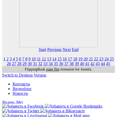
Start
Previous
Next
End
1
2
3
4
5
6
7
8
9
10
11
12
13
14
15
16
17
18
19
20
21
22
23
24
25
26
27
28
29
30
31
32
33
34
35
36
37
38
39
40
41
42
43
44
45
FlippingBook
page flip
extension for Joomla.
Switch to Desktop Version
Контакты
Видеоблог
Новости