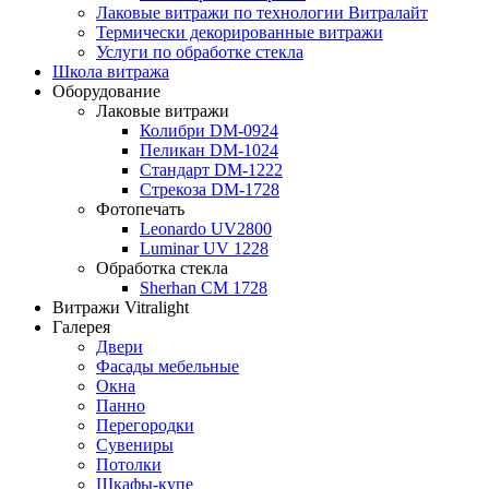
Лаковые витражи по технологии Витралайт
Термически декорированные витражи
Услуги по обработке стекла
Школа витража
Оборудование
Лаковые витражи
Колибри DM-0924
Пеликан DM-1024
Стандарт DM-1222
Стрекоза DM-1728
Фотопечать
Leonardo UV2800
Luminar UV 1228
Обработка стекла
Sherhan CM 1728
Витражи Vitralight
Галерея
Двери
Фасады мебельные
Окна
Панно
Перегородки
Сувениры
Потолки
Шкафы-купе