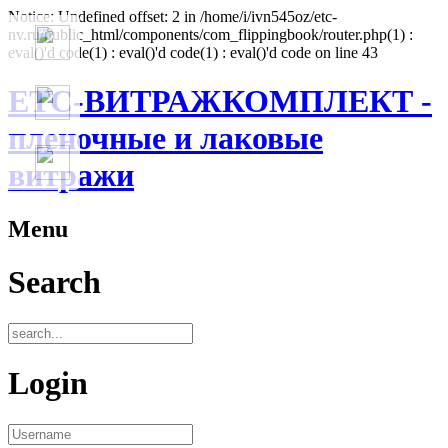
Notice: Undefined offset: 2 in /home/i/ivn545oz/etc-
nv.ru/public_html/components/com_flippingbook/router.php(1) :
eval()'d code(1) : eval()'d code(1) : eval()'d code on line 43
ЕТС-ВИТРАЖКОМПЛЕКТ -
пленочные и лаковые
витражи
Menu
Search
Login