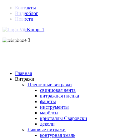
Контакты
Видеоблог
Новости
Главная
Витражи
Пленочные витражи
свинцовая лента
витражная пленка
фацеты
инструменты
марблсы
кристаллы Сваровски
деколи
Лаковые витражи
контурная эмаль