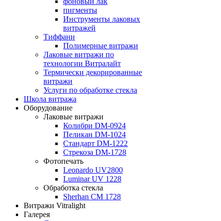
фоновый лак
пигменты
Инструменты лаковых
витражей
Тиффани
Полимерные витражи
Лаковые витражи по
технологии Витралайт
Термически декорированные
витражи
Услуги по обработке стекла
Школа витража
Оборудование
Лаковые витражи
Колибри DM-0924
Пеликан DM-1024
Стандарт DM-1222
Стрекоза DM-1728
Фотопечать
Leonardo UV2800
Luminar UV 1228
Обработка стекла
Sherhan CM 1728
Витражи Vitralight
Галерея