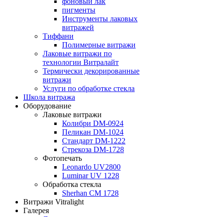
фоновый лак
пигменты
Инструменты лаковых
витражей
Тиффани
Полимерные витражи
Лаковые витражи по
технологии Витралайт
Термически декорированные
витражи
Услуги по обработке стекла
Школа витража
Оборудование
Лаковые витражи
Колибри DM-0924
Пеликан DM-1024
Стандарт DM-1222
Стрекоза DM-1728
Фотопечать
Leonardo UV2800
Luminar UV 1228
Обработка стекла
Sherhan CM 1728
Витражи Vitralight
Галерея