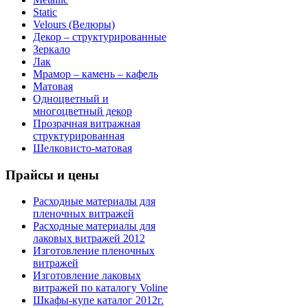
Static
Velours (Велюры)
Декор – структурированные
Зеркало
Лак
Мрамор – камень – кафель
Матовая
Одноцветный и
многоцветный декор
Прозрачная витражная
структурированная
Шелковисто-матовая
Прайсы
и цены
Расходные материалы для
пленочных витражей
Расходные материалы для
лаковых витражей 2012
Изготовление пленочных
витражей
Изготовление лаковых
витражей по каталогу Voline
Шкафы-купе каталог 2012г.