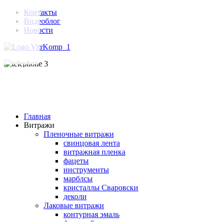
Контакты
Видеоблог
Новости
Главная
Витражи
Пленочные витражи
свинцовая лента
витражная пленка
фацеты
инструменты
марблсы
кристаллы Сваровски
деколи
Лаковые витражи
контурная эмаль