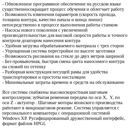
- Обновленное программное обеспечение на русском языке
существенносокращает процесс обучения и облегчает работу
- Возможность изменения параметров (скорость прохода,
толщина контура, качество начала и конца линии)
непосредственно в процессе выполнения работы станком
- Насосы нового поколения с увеличенной
производительностью для высокой скорости работы и точного
контроля дозатором нанесения контура
- Удобная загрузка обрабатываемого материала с трех сторон
- Упрощенная система перестройки по высоте заготовки
- Возможность рисования на стекле до двух метров шириной
- Без промывочная, быстрая смена цвета наносимого контура
на схожий по оттенку
- Разборная конструкция несущей рамы для удобства
транспортировки и простоты инсталяции
- Минимальные затраты времени и средств на обслуживание
Все системы снабжены высокоскоростным шаговым
контроллером; зубчатая ременная передача по оси X, Y, по
оси Z - актуатор . Шаговые моторы японского производства
работают в микрошаговом режиме. Система управляется с
персонального компьютера с операционной системой
Windows XP. Русифицированный дружественный интерфейс,
формат файлов HPGL