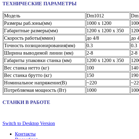
ТЕХНИЧЕСКИЕ ПАРАМЕТРЫ
Модель
Dm1012
Dm
Размеры раб.зоны(мм)
1000 х 1200
100
Габаритные размеры(мм)
1200 х 1200 х 350
120
Скорость работы(ммин)
до 4/8
до 
Точность позиционирования(мм)
0.3
0.3
Ширина выводимой линии (мм)
2-8
2-8
Габариты упаковки станка (мм)
1200 х 1200 х 350
120
Вес станка нетто (кг)
100
140
Вес станка брутто (кг)
150
190
Номинальное напряжение(В)
~220
~22
Потребляемая мощность (Вт)
1000
100
СТАНКИ В РАБОТЕ
Switch to Desktop Version
Контакты