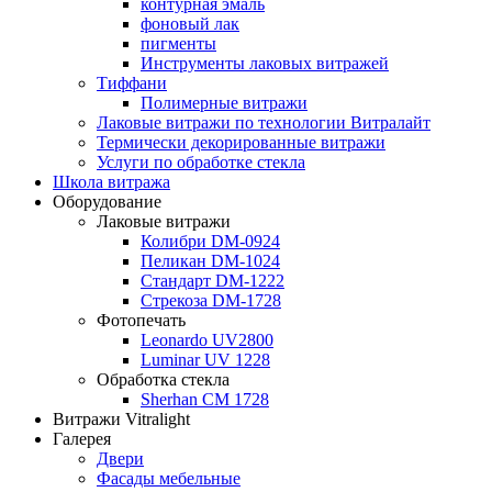
контурная эмаль
фоновый лак
пигменты
Инструменты лаковых витражей
Тиффани
Полимерные витражи
Лаковые витражи по технологии Витралайт
Термически декорированные витражи
Услуги по обработке стекла
Школа витража
Оборудование
Лаковые витражи
Колибри DM-0924
Пеликан DM-1024
Стандарт DM-1222
Стрекоза DM-1728
Фотопечать
Leonardo UV2800
Luminar UV 1228
Обработка стекла
Sherhan CM 1728
Витражи Vitralight
Галерея
Двери
Фасады мебельные