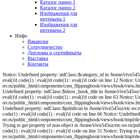
Каталог панно 1
Каталог панно 2
Изображения для
интерьера 1
Изображения для
интерьера 2
Инфо
Вакансии
Сотрудничество
Дипломы и сертификаты
Выставка
Контакты
Notice: Undefined property: stdClass::$category_id in /home/i/ivn5
eval()'d code(1) : eval()'d code(1) : eval()'d code on line 12 Notice: U
nv.ru/public_html/components/com_flippingbook/views/book/view.html.p
Undefined property: stdClass::$show_book_title in /home/i/ivn545oz
eval()'d code(1) : eval()'d code(1) : eval()'d code on line 63 Notice:
nv.ru/public_html/components/com_flippingbook/views/book/view.html.p
Undefined property: stdClass::$printIcon in /home/i/ivn545oz/etc-nv
code(1) : eval()'d code(1) : eval()'d code on line 66 Notice: Undefined
nv.ru/public_html/components/com_flippingbook/views/book/tmpl/default
Trying to get property of non-object in /home/i/ivn545oz/etc-nv.ru/p
code(1) : eval()'d code(1) : eval()'d code on line 31 Notice: Trying to
nv.ru/public_html/components/com_flippingbook/views/book/tmpl/default