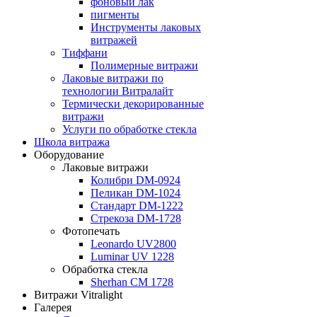
фоновый лак
пигменты
Инструменты лаковых
витражей
Тиффани
Полимерные витражи
Лаковые витражи по
технологии Витралайт
Термически декорированные
витражи
Услуги по обработке стекла
Школа витража
Оборудование
Лаковые витражи
Колибри DM-0924
Пеликан DM-1024
Стандарт DM-1222
Стрекоза DM-1728
Фотопечать
Leonardo UV2800
Luminar UV 1228
Обработка стекла
Sherhan CM 1728
Витражи Vitralight
Галерея