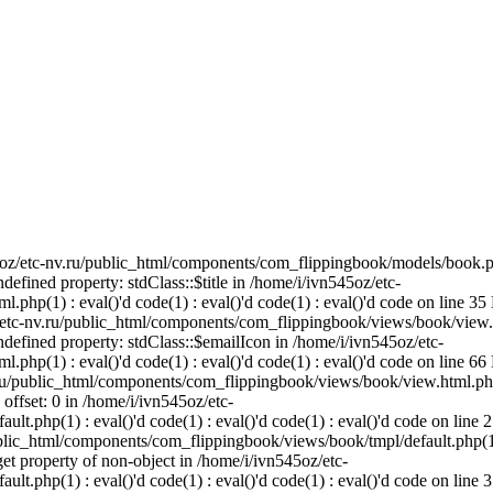
45oz/etc-nv.ru/public_html/components/com_flippingbook/models/book.p
ndefined property: stdClass::$title in /home/i/ivn545oz/etc-
hp(1) : eval()'d code(1) : eval()'d code(1) : eval()'d code on line 35 
/etc-nv.ru/public_html/components/com_flippingbook/views/book/view.
 Undefined property: stdClass::$emailIcon in /home/i/ivn545oz/etc-
hp(1) : eval()'d code(1) : eval()'d code(1) : eval()'d code on line 66 
.ru/public_html/components/com_flippingbook/views/book/view.html.php
 offset: 0 in /home/i/ivn545oz/etc-
.php(1) : eval()'d code(1) : eval()'d code(1) : eval()'d code on line 2
ublic_html/components/com_flippingbook/views/book/tmpl/default.php(1)
 get property of non-object in /home/i/ivn545oz/etc-
.php(1) : eval()'d code(1) : eval()'d code(1) : eval()'d code on line 3