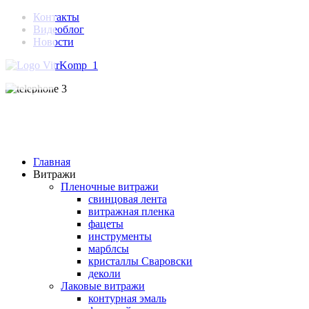
Контакты
Видеоблог
Новости
Главная
Витражи
Пленочные витражи
свинцовая лента
витражная пленка
фацеты
инструменты
марблсы
кристаллы Сваровски
деколи
Лаковые витражи
контурная эмаль